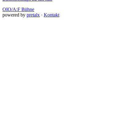
OIO/A:F Bühne
powered by
pretalx
·
Kontakt