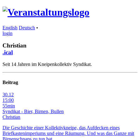
English
Deutsch
•
login
Christian
.ical
Seit 14 Jahren im Kneipenkollektiv Syndikat.
Beitrag
30.12
15:00
55min
Syndikat - Bier, Birnen, Bullen
Christian
Die Geschichte einer Kollektivkneipe, das Aufdecken eines
Briefkastenimperiums und eine Räumung. Und was das Ganze mit
Birnenschnaps zu tun hat.