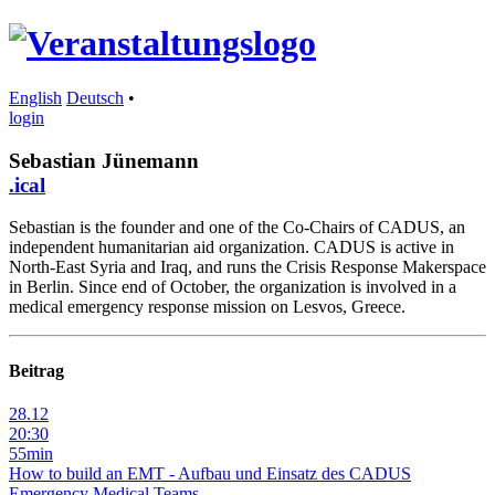
English
Deutsch
•
login
Sebastian Jünemann
.ical
Sebastian is the founder and one of the Co-Chairs of CADUS, an
independent humanitarian aid organization. CADUS is active in
North-East Syria and Iraq, and runs the Crisis Response Makerspace
in Berlin. Since end of October, the organization is involved in a
medical emergency response mission on Lesvos, Greece.
Beitrag
28.12
20:30
55min
How to build an EMT - Aufbau und Einsatz des CADUS
Emergency Medical Teams